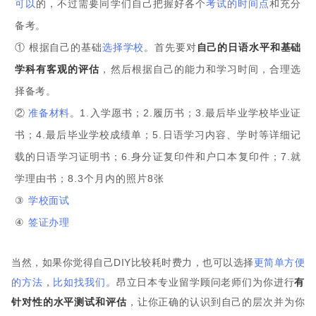
可以
的，不过需要同学们自己把握好各个
考试的时间点
和充分
备考。
① 根据自己的基础
选择学校
。首先要对
自己的日语水平和
基础
学
科有客观的评估
，然后根据自己的能力和学习时间，合理选
择备考。
②
准备材料
。
1.入学愿书；
2.履历书；
3.最后毕业学校毕业证
书；
4.最后毕业学校成绩单；
5.日语学习内容、学时等详细记
载的日语学习证明书；
6.身分证复印件和户口本复印件；
7.就
学理由书；
8.3个月内的照片8张
③
学校面试
④
签证办理
当然，如果你觉得自己DIY比较耗时费力，也可以选择
更简单方便
的方法
，
比如找我们
。昂立日本专业留学顾问老师们为你进行
有
针对性的水平测试和评估
，让你正确的认识到自己的层次并为你