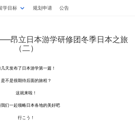
留学目标
规划申请
公告
——昂立日本游学研修团冬季日本之旅
（二）
前几天发布了日本游学第一篇！
是不是很期待后面的旅程？
这就来啦！
随我们一起领略日本各地的美好吧
行こう！